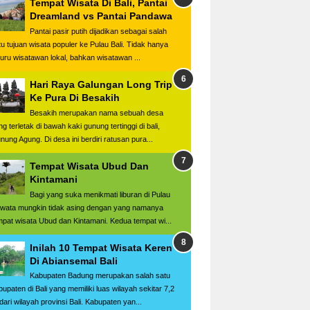
Tempat Wisata Di Bali, Pantai
Dreamland vs Pantai Pandawa
Pantai pasir putih dijadikan sebagai salah
tu tujuan wisata populer ke Pulau Bali. Tidak hanya
buru wisatawan lokal, bahkan wisatawan ...
Hari Raya Galungan Long Trip
Ke Pura Di Besakih
Besakih merupakan nama sebuah desa
g terletak di bawah kaki gunung tertinggi di bali,
nung Agung. Di desa ini berdiri ratusan pura...
Tempat Wisata Ubud Dan
Kintamani
Bagi yang suka menikmati liburan di Pulau
wata mungkin tidak asing dengan yang namanya
mpat wisata Ubud dan Kintamani. Kedua tempat wi...
Inilah 10 Tempat Wisata Keren
Di Abiansemal Bali
Kabupaten Badung merupakan salah satu
bupaten di Bali yang memiliki luas wilayah sekitar 7,2
dari wilayah provinsi Bali. Kabupaten yan...