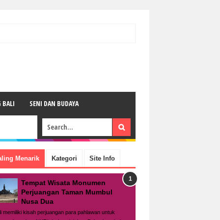
 BALI
SENI DAN BUDAYA
aling Menarik
Kategori
Site Info
Tempat Wisata Monumen
Perjuangan Taman Mumbul
Nusa Dua
li memiliki kisah perjuangan para pahlawan untuk