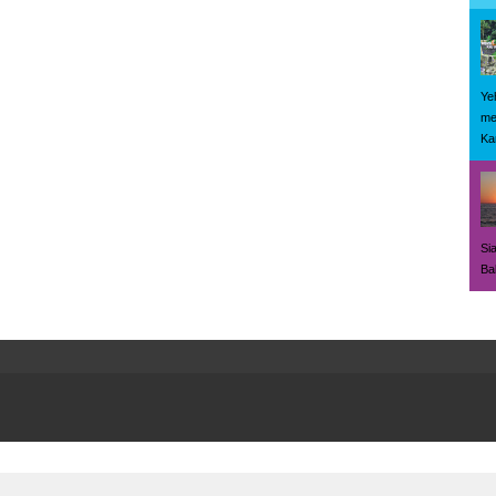
Ye
me
Ka
Si
Bal