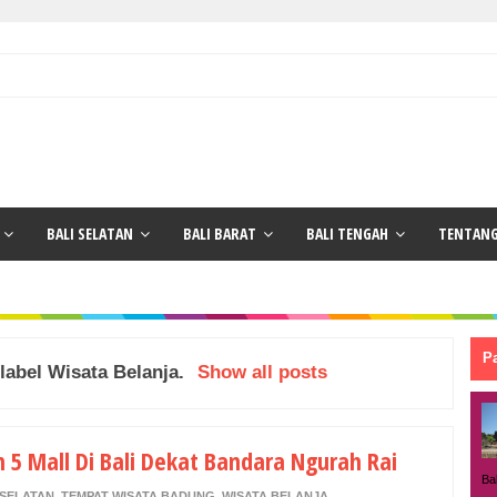
BALI SELATAN
BALI BARAT
BALI TENGAH
TENTANG
P
 label
Wisata Belanja
.
Show all posts
h 5 Mall Di Bali Dekat Bandara Ngurah Rai
Ba
 SELATAN
,
TEMPAT WISATA BADUNG
,
WISATA BELANJA