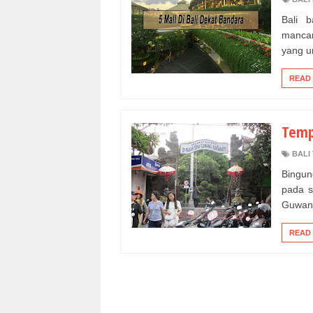
Bali 
mancan
yang un
READ
Temp
BALI
Bingun
pada s
Guwang
READ