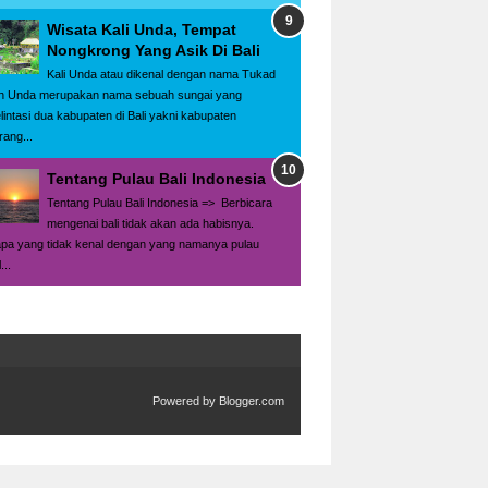
Wisata Kali Unda, Tempat
Nongkrong Yang Asik Di Bali
Kali Unda atau dikenal dengan nama Tukad
h Unda merupakan nama sebuah sungai yang
lintasi dua kabupaten di Bali yakni kabupaten
rang...
Tentang Pulau Bali Indonesia
Tentang Pulau Bali Indonesia => Berbicara
mengenai bali tidak akan ada habisnya.
apa yang tidak kenal dengan yang namanya pulau
...
Powered by
Blogger.com