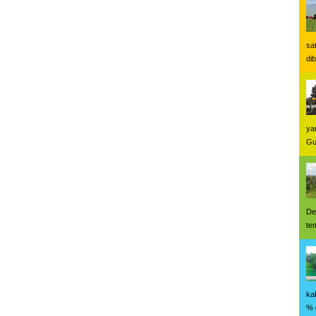
sa
di
yan
Gu
De
te
ka
% 