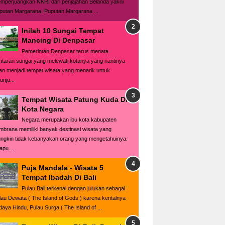
mperjuangkan NKRI dari penjajahan Belanda yakni
putan Margarana. Puputan Margarana ...
Inilah 10 Sungai Tempat
Mancing Di Denpasar
Pemerintah Denpasar terus menata
ntaran sungai yang melewati kotanya yang nantinya
an menjadi tempat wisata yang menarik untuk
unju...
Tempat Wisata Patung Kuda Di
Kota Negara
Negara merupakan ibu kota kabupaten
mbrana memiliki banyak destinasi wisata yang
ngkin tidak kebanyakan orang yang mengetahuinya.
apu...
Puja Mandala - Wisata 5
Tempat Ibadah Di Bali
Pulau Bali terkenal dengan julukan sebagai
lau Dewata ( The Island of Gods ) karena kentalnya
daya Hindu, Pulau Surga ( The Island of ...