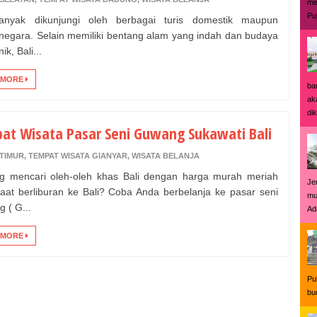
me
Pu
banyak dikunjungi oleh berbagai turis domestik maupun
egara. Selain memiliki bentang alam yang indah dan budaya
ik, Bali...
 MORE
ba
ak
dik
at Wisata Pasar Seni Guwang Sukawati Bali
 TIMUR
,
TEMPAT WISATA GIANYAR
,
WISATA BELANJA
g mencari oleh-oleh khas Bali dengan harga murah meriah
Je
aat berliburan ke Bali? Coba Anda berbelanja ke pasar seni
mu
 ( G...
Ad
 MORE
Pu
bu