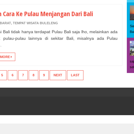
h Cara Ke Pulau Menjangan Dari Bali
 BARAT
,
TEMPAT WISATA BULELENG
Si
i Bali tidak hanya terdapat Pulau Bali saja lho, melainkan ada
Bal
 pulau-pulau lainnya di sekitar Bali, misalnya ada Pulau
.
 MORE
sa
se
5
6
7
8
9
NEXT
LAST