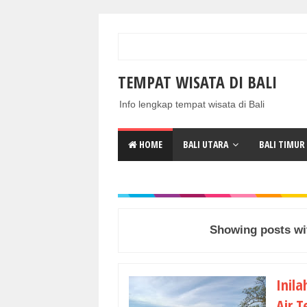
TEMPAT WISATA DI BALI
Info lengkap tempat wisata di Bali
HOME
BALI UTARA
BALI TIMUR
Showing posts wi
Inil
Air T