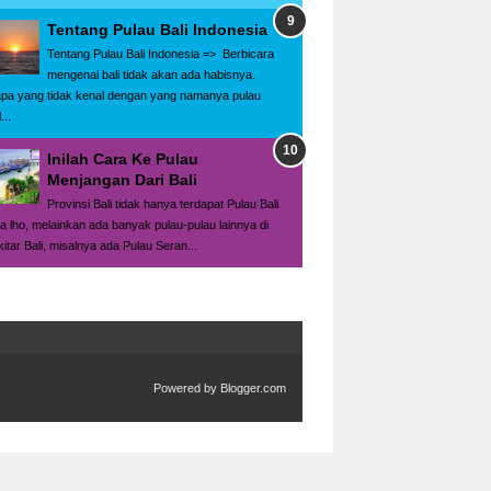
Tentang Pulau Bali Indonesia
Tentang Pulau Bali Indonesia => Berbicara
mengenai bali tidak akan ada habisnya.
apa yang tidak kenal dengan yang namanya pulau
...
Inilah Cara Ke Pulau
Menjangan Dari Bali
Provinsi Bali tidak hanya terdapat Pulau Bali
ja lho, melainkan ada banyak pulau-pulau lainnya di
kitar Bali, misalnya ada Pulau Seran...
Powered by
Blogger.com