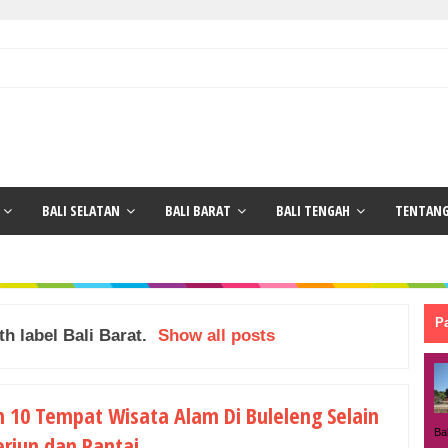
BALI SELATAN
BALI BARAT
BALI TENGAH
TENTANG
P
th label
Bali Barat
.
Show all posts
ah 10 Tempat Wisata Alam Di Buleleng Selain
Ba
erjun dan Pantai