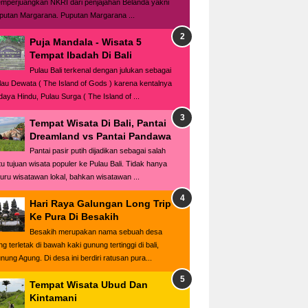
mperjuangkan NKRI dari penjajahan Belanda yakni
putan Margarana. Puputan Margarana ...
Puja Mandala - Wisata 5
Tempat Ibadah Di Bali
Pulau Bali terkenal dengan julukan sebagai
lau Dewata ( The Island of Gods ) karena kentalnya
daya Hindu, Pulau Surga ( The Island of ...
Tempat Wisata Di Bali, Pantai
Dreamland vs Pantai Pandawa
Pantai pasir putih dijadikan sebagai salah
tu tujuan wisata populer ke Pulau Bali. Tidak hanya
buru wisatawan lokal, bahkan wisatawan ...
Hari Raya Galungan Long Trip
Ke Pura Di Besakih
Besakih merupakan nama sebuah desa
g terletak di bawah kaki gunung tertinggi di bali,
nung Agung. Di desa ini berdiri ratusan pura...
Tempat Wisata Ubud Dan
Kintamani