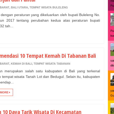
me
Pu
 BARAT
,
BALI UTARA
,
TEMPAT WISATA BULELENG
 dengan peraturan yang dikeluarkan oleh bupati Buleleng No.
un 2017 tentang perubahan kedua atas peraturan bupati
32 tah...
Pu
bu
mendasi 10 Tempat Kemah Di Tabanan Bali
sa
 BARAT
,
KEMAH DI BALI
,
TEMPAT WISATA TABANAN
di
n merupakan salah satu kabupaten di Bali yang terkenal
 tempat wisata Tanah Lot dan Bedugul. Selain itu, kabupaten
endap...
yan
 MORE
Gu
ah 10 Daya Tarik Wisata Di Kecamatan