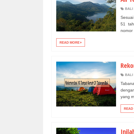
BALI
Sesuai
51 tah
nomor 
READ MORE
Reko
BALI
Tabana
dengan
yang m
READ
Inil