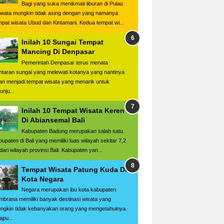
Bagi yang suka menikmati liburan di Pulau
wata mungkin tidak asing dengan yang namanya
mpat wisata Ubud dan Kintamani. Kedua tempat wi...
Inilah 10 Sungai Tempat
Mancing Di Denpasar
Pemerintah Denpasar terus menata
ntaran sungai yang melewati kotanya yang nantinya
an menjadi tempat wisata yang menarik untuk
unju...
Inilah 10 Tempat Wisata Keren
Di Abiansemal Bali
Kabupaten Badung merupakan salah satu
bupaten di Bali yang memiliki luas wilayah sekitar 7,2
dari wilayah provinsi Bali. Kabupaten yan...
Tempat Wisata Patung Kuda Di
Kota Negara
Negara merupakan ibu kota kabupaten
mbrana memiliki banyak destinasi wisata yang
ngkin tidak kebanyakan orang yang mengetahuinya.
apu...