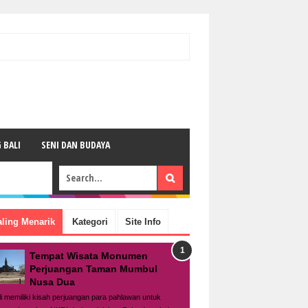
 BALI
SENI DAN BUDAYA
aling Menarik
Kategori
Site Info
Tempat Wisata Monumen
Perjuangan Taman Mumbul
Nusa Dua
li memiliki kisah perjuangan para pahlawan untuk