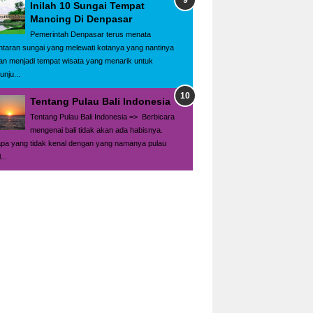
Inilah 10 Sungai Tempat
Mancing Di Denpasar
Pemerintah Denpasar terus menata
ntaran sungai yang melewati kotanya yang nantinya
an menjadi tempat wisata yang menarik untuk
unju...
Tentang Pulau Bali Indonesia
Tentang Pulau Bali Indonesia => Berbicara
mengenai bali tidak akan ada habisnya.
apa yang tidak kenal dengan yang namanya pulau
...