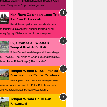
mperjuangkan NKRI dari penjajahan Belanda yakni
putan Margarana. Puputan Margarana ...
Hari Raya Galungan Long Trip
Ke Pura Di Besakih
Besakih merupakan nama sebuah desa
g terletak di bawah kaki gunung tertinggi di bali,
nung Agung. Di desa ini berdiri ratusan pura...
Puja Mandala - Wisata 5
Tempat Ibadah Di Bali
Pulau Bali terkenal dengan julukan sebagai
lau Dewata ( The Island of Gods ) karena kentalnya
daya Hindu, Pulau Surga ( The Island of ...
Tempat Wisata Di Bali, Pantai
Dreamland vs Pantai Pandawa
Pantai pasir putih dijadikan sebagai salah
tu tujuan wisata populer ke Pulau Bali. Tidak hanya
buru wisatawan lokal, bahkan wisatawan ...
Tempat Wisata Ubud Dan
Kintamani