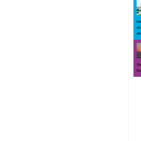
ba
ak
dik
Si
Bal