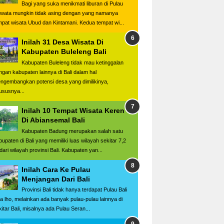
Bagi yang suka menikmati liburan di Pulau
wata mungkin tidak asing dengan yang namanya
mpat wisata Ubud dan Kintamani. Kedua tempat wi...
Inilah 31 Desa Wisata Di
Kabupaten Buleleng Bali
Kabupaten Buleleng tidak mau ketinggalan
ngan kabupaten lainnya di Bali dalam hal
ngembangkan potensi desa yang dimilikinya,
ususnya...
Inilah 10 Tempat Wisata Keren
Di Abiansemal Bali
Kabupaten Badung merupakan salah satu
bupaten di Bali yang memiliki luas wilayah sekitar 7,2
dari wilayah provinsi Bali. Kabupaten yan...
Inilah Cara Ke Pulau
Menjangan Dari Bali
Provinsi Bali tidak hanya terdapat Pulau Bali
ja lho, melainkan ada banyak pulau-pulau lainnya di
kitar Bali, misalnya ada Pulau Seran...