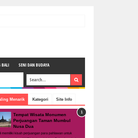
 BALI
SENI DAN BUDAYA
aling Menarik
Kategori
Site Info
Tempat Wisata Monumen
Perjuangan Taman Mumbul
Nusa Dua
li memiliki kisah perjuangan para pahlawan untuk