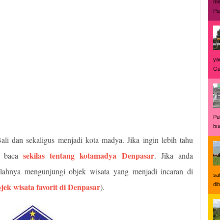
me
Pu
yan
Gu
Pu
bu
li dan sekaligus menjadi kota madya. Jika ingin lebih tahu
sekilas tentang kotamadya Denpasar
an baca
. Jika anda
alahnya mengunjungi objek wisata yang menjadi incaran di
sa
jek wisata favorit di Denpasar
di
).