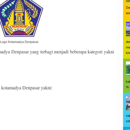
De
te
de
Logo Kotamadya Denpasar
me
adya Denpasar yang terbagi menjadi beberapa kategori yakni
kh
ka
i kotamadya Denpasar yakni:
% 
sa
se