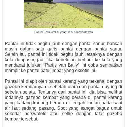
Pantai Batu Jimbar yang sepi dari wisatawan
Pantai ini tidak begitu jauh dengan pantai sanur, bahkan
masih dalam satu garis pantai dengan pantai sanur.
Selain itu, pantai ini tidak begitu jauh letaaknya dengan
kota denpasar, jadi jika kebetulan berlibur ke kota yang
mendapat julukan “Parijs van Bally” ini coba sempatkan
mampir ke pantai batu jimbar yang eksotis ini.
Pantai ini diapit oleh pantai karang yang terkenal dengan
gazebo kembarnya di sebelah utara dan pantai duyung di
sebelah selata. Tentunya dari pantai ini kita bisa melihat
indahnya gazebo kembar yang berada di pantai karang
yang kadang-kadang berada di tengah lautan pada saat
air laut sedang pasang. Spot yang sangat bagus untuk
sekedar berswafoto atau selfie dengan latar gazebo
kembar tersebut.