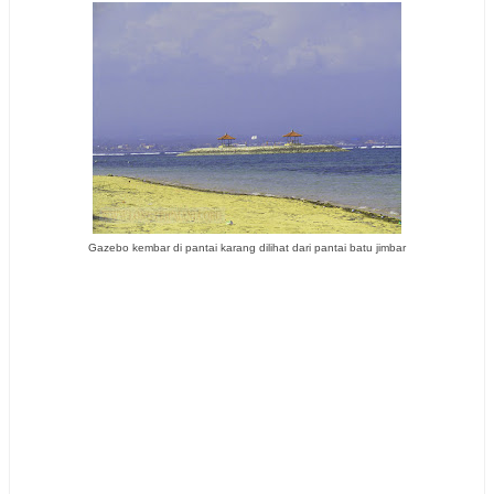
Gazebo kembar di pantai karang dilihat dari pantai batu jimbar