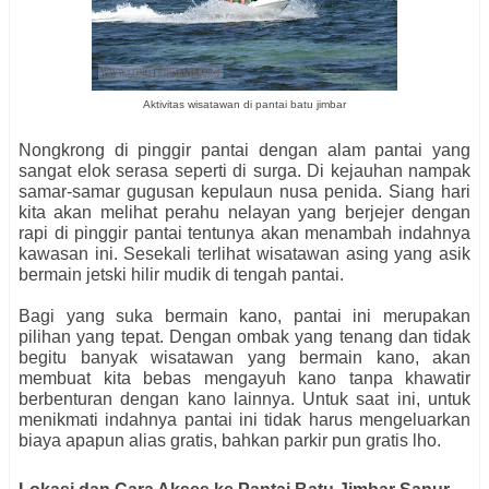
Aktivitas wisatawan di pantai batu jimbar
Nongkrong di pinggir pantai dengan alam pantai yang
sangat elok serasa seperti di surga. Di kejauhan nampak
samar-samar gugusan kepulaun nusa penida. Siang hari
kita akan melihat perahu nelayan yang berjejer dengan
rapi di pinggir pantai tentunya akan menambah indahnya
kawasan ini. Sesekali terlihat wisatawan asing yang asik
bermain jetski hilir mudik di tengah pantai.
Bagi yang suka bermain kano, pantai ini merupakan
pilihan yang tepat. Dengan ombak yang tenang dan tidak
begitu banyak wisatawan yang bermain kano, akan
membuat kita bebas mengayuh kano tanpa khawatir
berbenturan dengan kano lainnya. Untuk saat ini, untuk
menikmati indahnya pantai ini tidak harus mengeluarkan
biaya apapun alias gratis, bahkan parkir pun gratis lho.