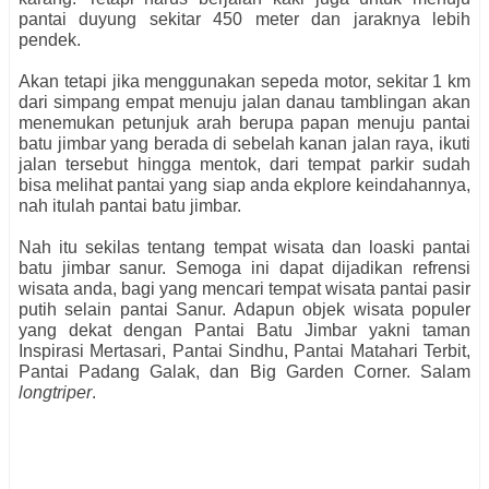
pantai duyung sekitar 450 meter dan jaraknya lebih
pendek.
Akan tetapi jika menggunakan sepeda motor, sekitar 1 km
dari simpang empat menuju jalan danau tamblingan akan
menemukan petunjuk arah berupa papan menuju pantai
batu jimbar yang berada di sebelah kanan jalan raya, ikuti
jalan tersebut hingga mentok, dari tempat parkir sudah
bisa melihat pantai yang siap anda ekplore keindahannya,
nah itulah pantai batu jimbar.
Nah itu sekilas tentang tempat wisata dan loaski pantai
batu jimbar sanur. Semoga ini dapat dijadikan refrensi
wisata anda, bagi yang mencari tempat wisata pantai pasir
putih selain pantai Sanur. Adapun objek wisata populer
yang dekat dengan Pantai Batu Jimbar yakni taman
Inspirasi Mertasari, Pantai Sindhu, Pantai Matahari Terbit,
Pantai Padang Galak, dan Big Garden Corner. Salam
longtriper
.