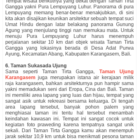
Tempat wisata berikutnya yang dekat dengan Taman Tirta
Gangga yakni Pura Lempuyang Luhur. Panorama di pura
Lempuyang memang benar-benar menakjubkan, di sini
kita akan disajikan keunikan arsitektur sebuah tempat suci
Umat Hindu dengan latar belakang panorama Gunung
Agung yang menjulang tinggi nan memukau mata. Untuk
menuju Pura Lempuyang Luhur harus menempuh
perjalanan sekitar 10 km dari objek wisata Taman Tirta
Gangga yang lokasinya berada di Desa Adat Purwa
Ayung, Kecamatan Abang, Kabupaten Karangasem, Bali.
6. Taman Sukasada Ujung
Sama seperti Taman Tirta Gangga,
Taman Ujung
Karangasem
juga merupakan istana air kerajaan milik
raja karangasem, bahkan arsitekturnya pun hampir sama
yakni memadukan seni dari Eropa, Cina dan Bali. Taman
ini memiliki area lapang yang luas dan hijau, tempat yang
sangat asik untuk rekreasi bersama keluarga. Di tengah
area lapang tersebut, banyak pohon palem yang
menghiasai taman ini tentu hal tersebut menambah
keindahan kawasan ini. Tempat ini sangat cocok untuk
kegiatan foto praweding karena tempatnya sangat unik
sekali. Dari Taman Tirta Gangga kamu akan menempuh
jarak sekitar 10,9 km untuk bisa menikmati pesona taman