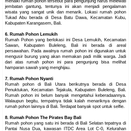
menaiki rumah pohon tersebut para pengunjung harus melewati
jembatan gantung, tentunya ini akan menjadi pengalaman
wisata yang sangat unik dan menarik. Lokasi rumah pohon
Tukad Abu berada di Desa Batu Dawa, Kecamatan Kubu,
Kabupaten Karangasem, Bali.
6. Rumah Pohon Lemukih
Rumah Pohon yang berlokasi ini Desa Lemukih, Kecamatan
Sawan, Kabupaten Buleleng, Bali ini berada di areal
persawahan. Pada awalnya rumah pohon ini digunakan untuk
mengusir burung yang akan memakan padi milik warga. Jadi
dari atas rumah pohon ini para pengunjung bisa melihat
hamparan sawah yang menghijau.
7. Rumah Pohon Nyanti
Rumah pohon di Bali Utara berikutnya berada di Desa
Penuktukan, Kecamatan Tejakula, Kabupaten Buleleng, Bali.
Rumah pohon ini belum banyak mengetahui keberadaannya.
Walaupun begitu, tempatnya tidak kalah menariknya dengan
rumah pohon lainnya di Bali. Terdapat banyak spot untuk selfie.
8. Rumah Pohon The Pirates Bay Bali
Rumah pohon yang satu ini berada di Bali Selatan tepatnya di
Pantai Nusa Dua, kawasan ITDC Area Lot C-0, Kelurahan