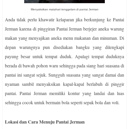
Menyaksikan matahari tenggelam di pantai Jerman
Anda tidak perlu khawatir kelaparan jika berkunjung ke Pantai
Jerman karena di pinggiran Pantai Jerman berjejer aneka warung
makan yang menyajikan aneka menu makanan dan minuman. Di
depan warungnya pun disediakan bangku yang dilengkapi
payung besar untuk tempat duduk. Apalagi tempat duduknya
berada di bawah pohon waru sehingga pada siang hari suasana di
pantai ini sangat sejuk. Sungguh suasana yang sangat damai dan
nyaman sambil menyaksikan kapal-kapal berlabuh di pinggir
pantai. Pantai Jerman memiliki kontur yang landai dan luas
sehingga cocok untuk bermain bola seperti sepak bola dan voli.
Lokasi dan Cara Menuju Pantai Jerman