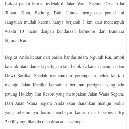
Lokasi pantai Jerman terletak di Jalan Wana Segara, Desa Adat
Tuban, Kuta, Badung, Bali. Untuk mengakses pantai ini
sangatlah mudah karena hanya berjarak 3 km atau menempuh
waktu 10 menit dengan kendaraan bermotor dari Bandara
Ngurah Rai.
Begitu Anda keluar dari parkir bandar udara Ngurah Rai, ambil
ke arah utara dan ada pertigaan lalu belok ke kanan menuju Jalan
Dewi Sartika. Setelah menemukan perempatan belok ke kiri
menuju Jalan Kartika kemudian bertemu pertigaan yang ada
patung Holiday Inn Resort yang merupakan Jalan Wana Segara.
Dari Jalan Wana Segara Anda akan diarahkan menuju parkir
yang sebelumnya harus membayar karcis masuk sebesar Rp
2.000 yang dikelola oleh desa adat setempat.