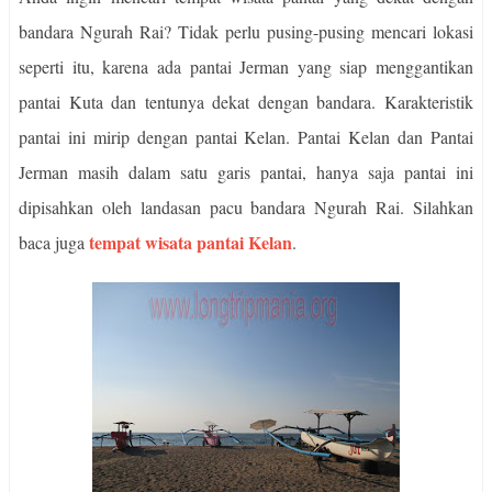
bandara Ngurah Rai? Tidak perlu pusing-pusing mencari lokasi
seperti itu, karena ada pantai Jerman yang siap menggantikan
pantai Kuta dan tentunya dekat dengan bandara. Karakteristik
pantai ini mirip dengan pantai Kelan. Pantai Kelan dan Pantai
Jerman masih dalam satu garis pantai, hanya saja pantai ini
dipisahkan oleh landasan pacu bandara Ngurah Rai. Silahkan
tempat wisata pantai Kelan
baca juga
.