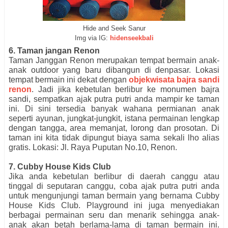
Hide and Seek Sanur
Img via IG:
hidenseekbali
6. Taman jangan Renon
Taman Janggan Renon merupakan tempat bermain anak-
anak outdoor yang baru dibangun di denpasar. Lokasi
tempat bermain ini dekat dengan
objekwisata bajra sandi
renon
. Jadi jika kebetulan berlibur ke monumen bajra
sandi, sempatkan ajak putra putri anda mampir ke taman
ini. Di sini tersedia banyak wahana permianan anak
seperti ayunan, jungkat-jungkit, istana permainan lengkap
dengan tangga, area memanjat, lorong dan prosotan. Di
taman ini kita tidak dipungut biaya sama sekali lho alias
gratis. Lokasi: Jl. Raya Puputan No.10, Renon.
7. Cubby House Kids Club
Jika anda kebetulan berlibur di daerah canggu atau
tinggal di seputaran canggu, coba ajak putra putri anda
untuk mengunjungi taman bermain yang bernama Cubby
House Kids Club. Playground ini juga menyediakan
berbagai permainan seru dan menarik sehingga anak-
anak akan betah berlama-lama di taman bermain ini.