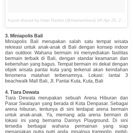
on
A post shared by Intan Rastini (@intanambara)
Apr 25, 2016 at 9:21am PDT
3. Miniapolis Bali
Miniapolis Bali merupakan salah satu tempat wisata
rekreasi untuk anak-anak di Bali dengan konsep indoor
dan outdoor. Wahana bermain ini menyediakan fasilitas
bermain terbaik di Bali, dengan standar keamanan dan
kebersihan yang bagus. Tempat bermain ini dekat dengan
objek wisata pantai kuta yang terkenal akan keindahan
fenomena matahari terbenamnya. Lokasi: lantai 3
beachwalk Mall Bali, Jl. Pantai Kuta, Kuta, Bali
4. Tiara Dewata
Tiara Dewata merupakan sebuah Arena Hiburan dan
Pasar Swalayan yang berada di Kota Denpasar. Sebagai
arena hiburan, tentunya di sini terdapat arena bermain
untuk anak-anak. Ya, memang ada arena bermain di
lokasi ini yang bernama Dannys Playground. Di sini
tersedia berbagai wahana permainan yang siap
menanjakan putra putri anda, misalnya trampolin, mobil-