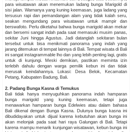
para wisatawan akan menemukan ladang bunga Marigold di
sisi jalan. Warnanya yang kuning keemasan, juga ladang yang
tersusun rapi dan pemandangan alam yang tidak kalah seru,
seakan mengundang para wisatawan untuk mampir dan
berswafoto. Perlu diketahui bahwa bunga marigold akan mekar
dan bersemi sangat indah pada saat memasuki musim panas,
sekitar Juni hingga Agustus. Jadi datanglah sekitaran bulan
tersebut untuk bisa menikmati panorama yang indah yang
jarang ditemukan di tempat lainnya di Bali. Tempat wisata di Bali
ini sangat instagrammable lho dan yang lebih penting lagi, gratis
untuk di kunjungi. Meski demikian, pastikan meminta izin
terlebih dahulu dengan warga pemilik kebun ini dan tidak
merusak keindahannya. Lokasi: Desa Belok, Kecamatan
Petang, Kabupaten Badung, Bali.
2. Padang Bunga Kasna di Temukus
Bali tidak hanya menyuguhkan panorama indah hamparan
bunga marigold yang kuning keemasan, tetapi juga
menawarkan hamparan bunga Edelwies atau dalam bahasa
Bali dikenal dengan Bunga Kasna. Dulunya bunga kasna ini
dibudidayakan untuk dijual karena kebutuhan akan bunga ini
akan melonjak pada saat hari raya Galungan di Bali. Tetapi
karena mampu menarik kunjungan wisatawan, kebun bunga ini