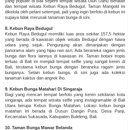
yang populer di Bali seperti tempat wisata Ulun Danu Beratan
dan tempat wisata Kebun Raya Bedugul. Taman Marigold ini
dikelola oleh petani setempat, jadi yang ingin berfoto di kebun ini
supaya tidak merusak tanaman bunga di sini.
8. Kebun Raya Bedugul
Kebun Raya Bedugul memiliki luas area sekitar 157,5 hektar
yang berada di kawasan objek wisata Bedugul dengan hawa
udara yang sejuk. Pengunjung akan dimanjakan dengan
panorama alam yang hijau nan asri. Ada beraneka ragam jenis
bunga dan flora lainnya di kawasan ini. Taman botani tropis
terluas di Bali ini menjadi tempat selfie yang sangat keren di
Bali, terutama kebun bunga dengan beraneka ragam jenis
bunganya. Selain kebun bunga, di sini juga ada koleksi
tanaman kaktus dan angrek lho.
9. Kebun Bunga Matahari Di Singaraja
Bagi yang mencari tempat berfoto yang keren sekitaran kota
singaraja, ada tempat wisata selfie yang instagramable di Bali
Utara berupa Kebun Bunga Matahari. Lokasi kebun bunga
matahari ini berada di Dusun Dangin Pura, Desa Panji,
Kecamatan Sukasada, Kabupaten Buleleng, Bali.
10. Taman Bunga Mawar Belanda