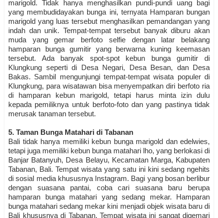
marigold. Tidak hanya menghasilkan pundi-pundi uang bagi
yang membudidayakan bunga ini, ternyata Hamparan bungan
marigold yang luas tersebut menghasilkan pemandangan yang
indah dan unik. Tempat-tempat tersebut banyak diburu akan
muda yang gemar berfoto selfie dengan latar belakang
hamparan bunga gumitir yang berwarna kuning keemasan
tersebut. Ada banyak spot-spot kebun bunga gumitir di
Klungkung seperti di Desa Negari, Desa Besan, dan Desa
Bakas. Sambil mengunjungi tempat-tempat wisata populer di
Klungkung, para wisatawan bisa menyempatkan diri berfoto ria
di hamparan kebun marigold, tetapi harus minta izin dulu
kepada pemiliknya untuk berfoto-foto dan yang pastinya tidak
merusak tanaman tersebut.
5. Taman Bunga Matahari di Tabanan
Bali tidak hanya memiliki kebun bunga marigold dan edelwies,
tetapi juga memiliki kebun bunga matahari lho, yang berlokasi di
Banjar Batanyuh, Desa Belayu, Kecamatan Marga, Kabupaten
Tabanan, Bali. Tempat wisata yang satu ini kini sedang ngehits
di sosial media khususnya Instagram. Bagi yang bosan berlibur
dengan suasana pantai, coba cari suasana baru berupa
hamparan bunga matahari yang sedang mekar. Hamparan
bunga matahari sedang mekar kini menjadi objek wisata baru di
Bali khususnya di Tabanan. Tempat wisata ini sangat digemari