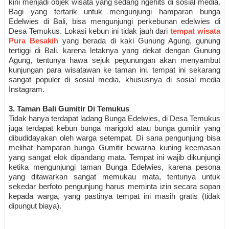
kini menjadi objek wisata yang sedang ngehits di sosial media.
Bagi yang tertarik untuk mengunjungi hamparan bunga
Edelwies di Bali, bisa mengunjungi perkebunan edelwies di
Desa Temukus. Lokasi kebun ini tidak jauh dari
tempat wisata
Pura Besakih
yang berada di kaki Gunung Agung, gunung
tertiggi di Bali. karena letaknya yang dekat dengan Gunung
Agung, tentunya hawa sejuk pegunungan akan menyambut
kunjungan para wisatawan ke taman ini. tempat ini sekarang
sangat populer di sosial media, khususnya di sosial media
Instagram.
3. Taman Bali Gumitir Di Temukus
Tidak hanya terdapat ladang Bunga Edelwies, di Desa Temukus
juga terdapat kebun bunga marigold atau bunga gumitir yang
dibudidayakan oleh warga setempat. Di sana pengunjung bisa
melihat hamparan bunga Gumitir bewarna kuning keemasan
yang sangat elok dipandang mata. Tempat ini wajib dikunjungi
ketika mengunjungi taman Bunga Edelwies, karena pesona
yang ditawarkan sangat memukau mata, tentunya untuk
sekedar berfoto pengunjung harus meminta izin secara sopan
kepada warga, yang pastinya tempat ini masih gratis (tidak
dipungut biaya).