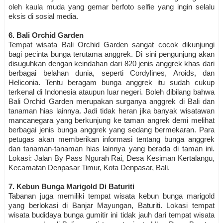
oleh kaula muda yang gemar berfoto selfie yang ingin selalu
eksis di sosial media.
6. Bali Orchid Garden
Tempat wisata Bali Orchid Garden sangat cocok dikunjungi
bagi pecinta bunga terutama anggrek. Di sini pengunjung akan
disuguhkan dengan keindahan dari 820 jenis anggrek khas dari
berbagai belahan dunia, seperti Cordylines, Aroids, dan
Heliconia. Tentu beragam bunga anggrek itu sudah cukup
terkenal di Indonesia ataupun luar negeri. Boleh dibilang bahwa
Bali Orchid Garden merupakan surganya anggrek di Bali dan
tanaman hias lainnya. Jadi tidak heran jika banyak wisatawan
mancanegara yang berkunjung ke taman angrek demi melihat
berbagai jenis bunga anggrek yang sedang bermekaran. Para
petugas akan memberikan informasi tentang bunga anggrek
dan tanaman-tanaman hias lainnya yang berada di taman ini.
Lokasi: Jalan By Pass Ngurah Rai, Desa Kesiman Kertalangu,
Kecamatan Denpasar Timur, Kota Denpasar, Bali.
7. Kebun Bunga Marigold Di Baturiti
Tabanan juga memiliki tempat wisata kebun bunga marigold
yang berlokasi di Banjar Mayungan, Baturiti. Lokasi tempat
wisata budidaya bunga gumitir ini tidak jauh dari tempat wisata