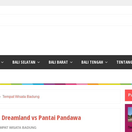
BALI SELATAN
BALI BARAT
BALI TENGAH
TENTANG
P
›
Tempat Wisata Badung
ai Dreamland vs Pantai Pandawa
Ba
MPAT WISATA BADUNG