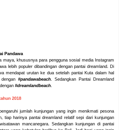
tai Pandawa
unia maya, khususnya para pengguna sosial media Instagram
wa lebih populer dibandingan dengan pantai dreamland. Di
wa mendapat urutan ke dua setelah pantai Kuta dalam hal
k dengan
#pandawabeach
. Sedangkan Pantai Dreamland
k dengan
#dreamlandbeach
.
 tahun 2018
pengaruhi jumlah kunjungan yang ingin menikmati pesona
 tiap harinya pantai dreamland relatif sepi dari kunjungan
 wisatawan mancanegara. Sedangkan kunjungan di pantai