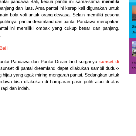
antai pandawa Bali, kedua pantai ini sama-sama
memiliki
ang dan luas. Area pantai ini kerap kali digunakan untuk
ain bola voli untuk orang dewasa. Selain memiliki pesona
 putihnya, pantai dreamland dan pantai Pandawa merupakan
Si
pantai ini memiliki ombak yang cukup besar dan panjang,
Bal
.
Bali
 Pantai Pandawa dan Pantai Dreamland surganya
sunset di
sa
 sunset di pantai dreamland dapat dilakukan sambil duduk-
se
 hijau yang agak miring mengarah pantai. Sedangkan untuk
dawa bisa dilakukan di hamparan pasir putih atau di atas
rapi dan indah.