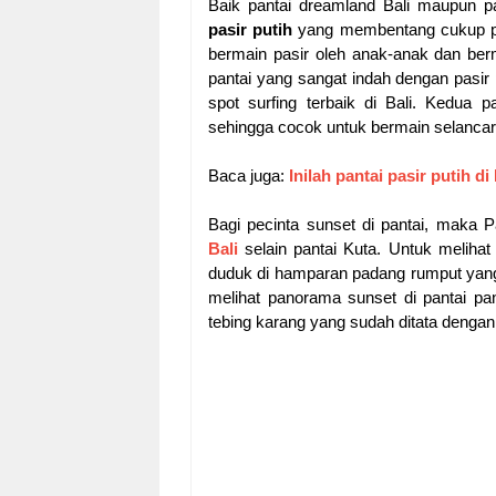
Baik pantai dreamland Bali maupun p
pasir putih
yang membentang cukup panj
bermain pasir oleh anak-anak dan berm
pantai yang sangat indah dengan pasir
spot surfing terbaik di Bali. Kedua 
sehingga cocok untuk bermain selancar
Baca juga:
Inilah pantai pasir putih di 
Bagi pecinta sunset di pantai, maka
Bali
selain pantai Kuta. Untuk melihat
duduk di hamparan padang rumput yang
melihat panorama sunset di pantai pan
tebing karang yang sudah ditata dengan 