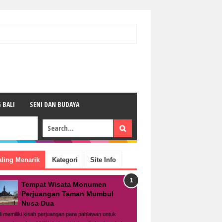
 BALI
SENI DAN BUDAYA
aling Menarik
Kategori
Site Info
Tempat Wisata Monumen
Perjuangan Taman Mumbul
Nusa Dua
li memiliki kisah perjuangan para pahlawan untuk