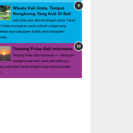
Wisata Kali Unda, Tempat
Nongkrong Yang Asik Di Bali
Kali Unda atau dikenal dengan nama Tukad
h Unda merupakan nama sebuah sungai yang
lintasi dua kabupaten di Bali yakni kabupaten
rang...
Tentang Pulau Bali Indonesia
Tentang Pulau Bali Indonesia => Berbicara
mengenai bali tidak akan ada habisnya.
apa yang tidak kenal dengan yang namanya pulau
...