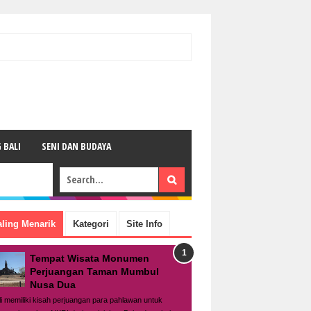
 BALI
SENI DAN BUDAYA
aling Menarik
Kategori
Site Info
Tempat Wisata Monumen
Perjuangan Taman Mumbul
Nusa Dua
li memiliki kisah perjuangan para pahlawan untuk