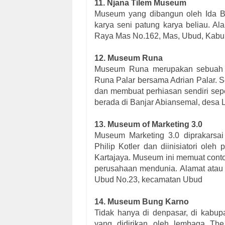
11. Njana Tilem Museum
Museum yang dibangun oleh Ida B
karya seni patung karya beliau. A
Raya Mas No.162, Mas, Ubud, Kabup
12. Museum Runa
Museum Runa merupakan sebuah mu
Runa Palar bersama Adrian Palar. 
dan membuat perhiasan sendiri sep
berada di Banjar Abiansemal, desa
13. Museum of Marketing 3.0
Museum Marketing 3.0 diprakarsa
Philip Kotler dan diinisiatori ol
Kartajaya. Museum ini memuat conto
perusahaan mendunia. Alamat atau 
Ubud No.23, kecamatan Ubud
14. Museum Bung Karno
Tidak hanya di denpasar, di kab
yang didirikan oleh lembaga The