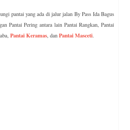
ngi pantai yang ada di jalur jalan By Pass Ida Bagus
gan Pantai Pering antara lain Pantai Rangkan, Pantai
Pantai Keramas
Pantai Masceti
Saba,
, dan
.