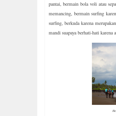
pantai, bermain bola voli atau sep
memancing, bermain surfing kare
surfing, berkuda karena merupakan
mandi suapaya berhati-hati karena ar
Akt