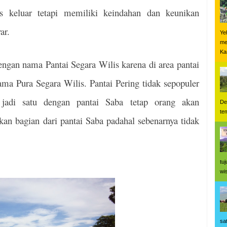
os keluar tetapi memiliki keindahan dan keunikan
ar.
Ye
me
Ka
dengan nama Pantai Segara Wilis karena di area pantai
ama Pura Segara Wilis. Pantai Pering tidak sepopuler
jadi satu dengan pantai Saba tetap orang akan
De
te
n bagian dari pantai Saba padahal sebenarnya tidak
tu
wi
sa