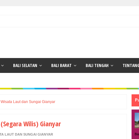
BALI SELATAN
BALI BARAT
BALI TENGAH
TENTANG
P
›
Wisata Laut dan Sungai Gianyar
(Segara Wilis) Gianyar
Ba
TA LAUT DAN SUNGAI GIANYAR