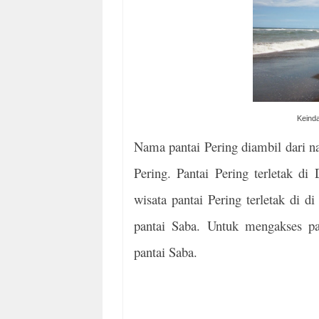
Keinda
Nama pantai Pering diambil dari n
Pering. Pantai Pering terletak d
wisata pantai Pering terletak di d
pantai Saba. Untuk mengakses pa
pantai Saba.