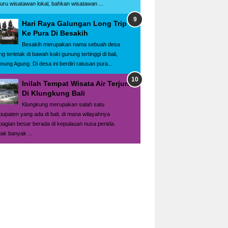
buru wisatawan lokal, bahkan wisatawan ...
Hari Raya Galungan Long Trip
Ke Pura Di Besakih
Besakih merupakan nama sebuah desa
g terletak di bawah kaki gunung tertinggi di bali,
nung Agung. Di desa ini berdiri ratusan pura...
Inilah Tempat Wisata Air Terjun
Di Klungkung Bali
Klungkung merupakan salah satu
bupaten yang ada di bali, di mana wilayahnya
bagian besar berada di kepulauan nusa penida.
dak banyak ...