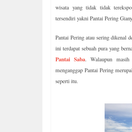
wisata yang tidak tidak tereksp
tersendiri yakni Pantai Pering Giany
Pantai Pering atau sering dikenal 
ini terdapat sebuah pura yang bern
Pantai Saba
. Walaupun masih 
menganggap Pantai Pering merupaka
seperti itu.