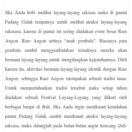
Jika Anda hobi melihat layang-layang raksasa maka di pantai
Padang Galak tempatnya untuk melihat atraksi layang-layang
rakasasa, karena di pantai ini sering diadakan event besar Rare
Angon. Rare Angon artinya “anak gembala”. Biasanya para
gembala sambil menggembalakan ternaknya mereka akan
bermain layang-layang untuk mengilangkan kejenuhannya. Oleh
karena itu, aktivitas bermain layang-layang identik dengan Rare
Angon, sehingga Rare Angon merupakan sebuah tradisi lama.
Untuk mempertahankan tradisi tersebut maka setiap tahun
diadakan sebuah Festival Layang-Layang yang diikuti oleh
berbagai banjar di Bali. Jika Anda ingin menikmati keindahan
pantai Padang Galak sambil menikmati atraksi layang-layang
raksasa, maka datanglah pada bulan-bulan angin kencang (Juli-