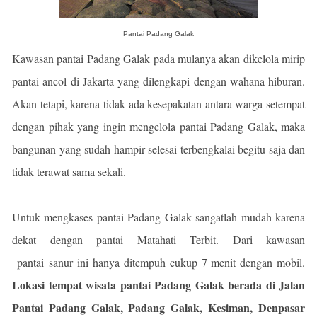
Pantai Padang Galak
Kawasan pantai Padang Galak pada mulanya akan dikelola mirip
pantai ancol di Jakarta yang dilengkapi dengan wahana hiburan.
Akan tetapi, karena tidak ada kesepakatan antara warga setempat
dengan pihak yang ingin mengelola pantai Padang Galak, maka
bangunan yang sudah hampir selesai terbengkalai begitu saja dan
tidak terawat sama sekali.
Untuk mengkases pantai Padang Galak sangatlah mudah karena
dekat dengan pantai Matahati Terbit. Dari kawasan
pantai
sanur
ini hanya ditempuh cukup 7 menit dengan mobil.
Lokasi tempat wisata pantai Padang Galak berada di Jalan
Pantai Padang Galak, Padang Galak, Kesiman, Denpasar