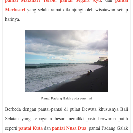
Mertasari
yang selalu ramai dikunjungi oleh wisatawan setiap
harinya.
Pantai Padang Galak pada sore hari
Berbeda dengan pantai-pantai di pulau Dewata khususnya Bali
Selatan yang sebagaian besar memiliki pasir berwarna putih
pantai Kuta
pantai Nusa Dua
seperti
dan
, pantai Padang Galak