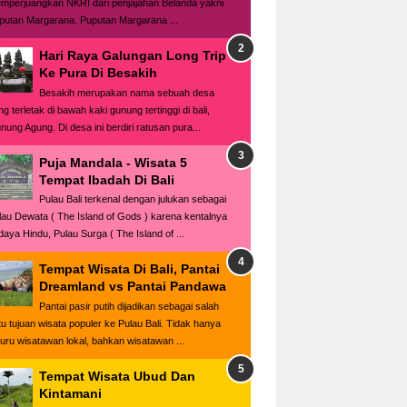
mperjuangkan NKRI dari penjajahan Belanda yakni
putan Margarana. Puputan Margarana ...
Hari Raya Galungan Long Trip
Ke Pura Di Besakih
Besakih merupakan nama sebuah desa
g terletak di bawah kaki gunung tertinggi di bali,
nung Agung. Di desa ini berdiri ratusan pura...
Puja Mandala - Wisata 5
Tempat Ibadah Di Bali
Pulau Bali terkenal dengan julukan sebagai
lau Dewata ( The Island of Gods ) karena kentalnya
daya Hindu, Pulau Surga ( The Island of ...
Tempat Wisata Di Bali, Pantai
Dreamland vs Pantai Pandawa
Pantai pasir putih dijadikan sebagai salah
tu tujuan wisata populer ke Pulau Bali. Tidak hanya
buru wisatawan lokal, bahkan wisatawan ...
Tempat Wisata Ubud Dan
Kintamani