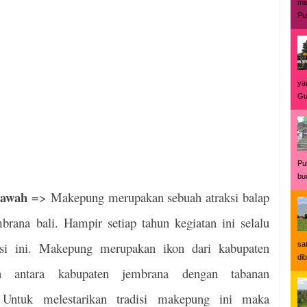
me
Pu
yan
Gu
Pu
bu
rawah
=> Makepung merupakan sebuah atraksi balap
rana bali. Hampir setiap tahun kegiatan ini selalu
isi ini. Makepung merupakan ikon dari kabupaten
sa
di
an antara kabupaten jembrana dengan tabanan
 Untuk melestarikan tradisi makepung ini maka