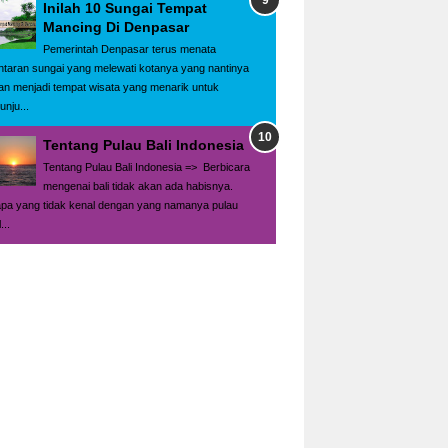
Inilah 10 Sungai Tempat
Mancing Di Denpasar
Pemerintah Denpasar terus menata
ntaran sungai yang melewati kotanya yang nantinya
an menjadi tempat wisata yang menarik untuk
unju...
Tentang Pulau Bali Indonesia
Tentang Pulau Bali Indonesia => Berbicara
mengenai bali tidak akan ada habisnya.
apa yang tidak kenal dengan yang namanya pulau
...