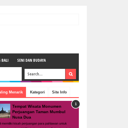
 BALI
SENI DAN BUDAYA
aling Menarik
Kategori
Site Info
Tempat Wisata Monumen
Perjuangan Taman Mumbul
Nusa Dua
li memiliki kisah perjuangan para pahlawan untuk