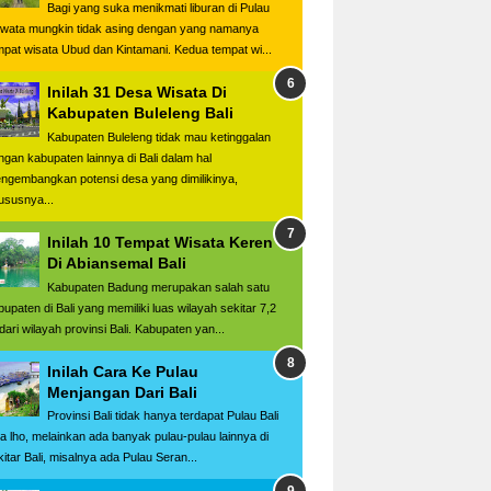
Bagi yang suka menikmati liburan di Pulau
wata mungkin tidak asing dengan yang namanya
mpat wisata Ubud dan Kintamani. Kedua tempat wi...
Inilah 31 Desa Wisata Di
Kabupaten Buleleng Bali
Kabupaten Buleleng tidak mau ketinggalan
ngan kabupaten lainnya di Bali dalam hal
ngembangkan potensi desa yang dimilikinya,
ususnya...
Inilah 10 Tempat Wisata Keren
Di Abiansemal Bali
Kabupaten Badung merupakan salah satu
bupaten di Bali yang memiliki luas wilayah sekitar 7,2
dari wilayah provinsi Bali. Kabupaten yan...
Inilah Cara Ke Pulau
Menjangan Dari Bali
Provinsi Bali tidak hanya terdapat Pulau Bali
ja lho, melainkan ada banyak pulau-pulau lainnya di
kitar Bali, misalnya ada Pulau Seran...