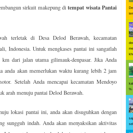
tempat wisata Pantai
embangun sirkuit makepung di
De
te
awah terletak di Desa Delod Berawah, kecamatan
de
i, Indonesia. Untuk mengkases pantai ini sangatlah
me
kh
2 km dari jalan utama gilimauk-denpasar. Jika Anda
ka anda akan memerlukan waktu kurang lebih 2 jam
rmotor. Setelah Anda mencapai kecamatan Mendoyo
ka
% 
ujuk arah menuju pantai Delod Berawah.
uju lokasi pantai ini, anda akan disuguhkan dengan
sa
g sungguh indah. Anda akan menyaksikan aktivitas
se