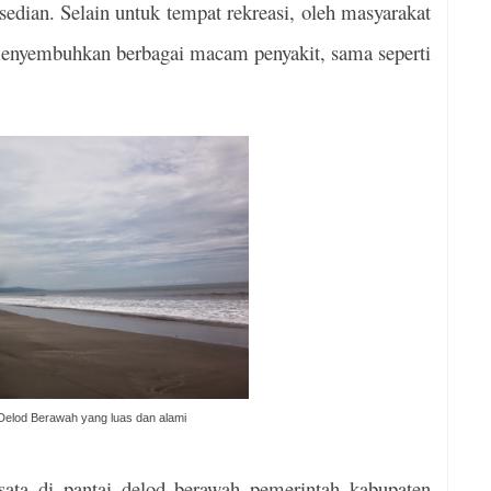
edian. Selain untuk tempat rekreasi, oleh masyarakat
a menyembuhkan berbagai macam penyakit, sama seperti
Delod Berawah yang luas dan alami
sata di pantai delod berawah pemerintah kabupaten