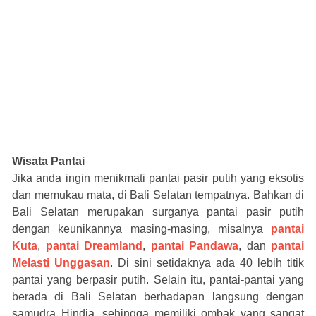
Wisata Pantai
Jika anda ingin menikmati pantai pasir putih yang eksotis
dan memukau mata, di Bali Selatan tempatnya. Bahkan di
Bali Selatan merupakan surganya pantai pasir putih
dengan keunikannya masing-masing, misalnya
pantai
Kuta
,
pantai Dreamland
,
pantai Pandawa
, dan
pantai
Melasti Unggasan
. Di sini setidaknya ada 40 lebih titik
pantai yang berpasir putih. Selain itu, pantai-pantai yang
berada di Bali Selatan berhadapan langsung dengan
samudra Hindia, sehingga memiliki ombak yang sangat