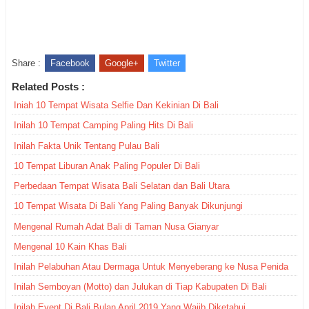
Share :
Facebook
Google+
Twitter
Related Posts :
Iniah 10 Tempat Wisata Selfie Dan Kekinian Di Bali
Inilah 10 Tempat Camping Paling Hits Di Bali
Inilah Fakta Unik Tentang Pulau Bali
10 Tempat Liburan Anak Paling Populer Di Bali
Perbedaan Tempat Wisata Bali Selatan dan Bali Utara
10 Tempat Wisata Di Bali Yang Paling Banyak Dikunjungi
Mengenal Rumah Adat Bali di Taman Nusa Gianyar
Mengenal 10 Kain Khas Bali
Inilah Pelabuhan Atau Dermaga Untuk Menyeberang ke Nusa Penida
Inilah Semboyan (Motto) dan Julukan di Tiap Kabupaten Di Bali
Inilah Event Di Bali Bulan April 2019 Yang Wajib Diketahui