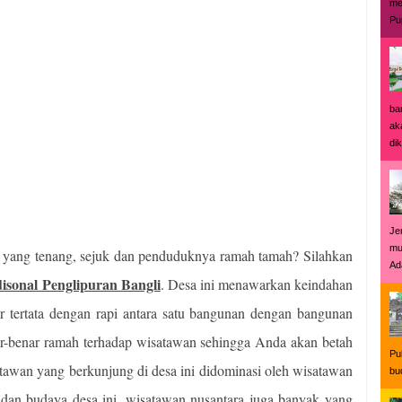
me
Pu
ba
ak
dik
Je
mu
 yang tenang, sejuk dan penduduknya ramah tamah? Silahkan
Ad
isonal Penglipuran Bangli
. Desa ini menawarkan keindahan
r tertata dengan rapi antara satu bangunan dengan bangunan
ar-benar ramah terhadap wisatawan sehingga Anda akan betah
Pu
tawan yang berkunjung di desa ini didominasi oleh wisatawan
bu
dan budaya desa ini, wisatawan nusantara juga banyak yang