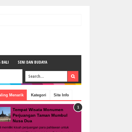
 BALI
SENI DAN BUDAYA
aling Menarik
Kategori
Site Info
Tempat Wisata Monumen
Perjuangan Taman Mumbul
Nusa Dua
li memiliki kisah perjuangan para pahlawan untuk