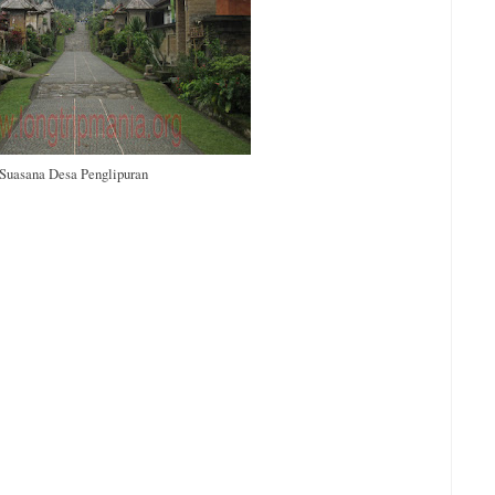
Suasana Desa Penglipuran