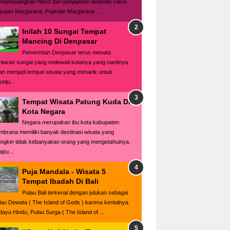
mperjuangkan NKRI dari penjajahan Belanda yakni
putan Margarana. Puputan Margarana ...
Inilah 10 Sungai Tempat
Mancing Di Denpasar
Pemerintah Denpasar terus menata
ntaran sungai yang melewati kotanya yang nantinya
an menjadi tempat wisata yang menarik untuk
unju...
Tempat Wisata Patung Kuda Di
Kota Negara
Negara merupakan ibu kota kabupaten
mbrana memiliki banyak destinasi wisata yang
ngkin tidak kebanyakan orang yang mengetahuinya.
apu...
Puja Mandala - Wisata 5
Tempat Ibadah Di Bali
Pulau Bali terkenal dengan julukan sebagai
lau Dewata ( The Island of Gods ) karena kentalnya
daya Hindu, Pulau Surga ( The Island of ...