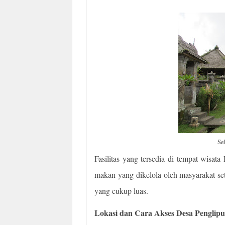
Se
Fasilitas yang tersedia di tempat wisat
makan yang dikelola oleh masyarakat set
yang cukup luas.
Lokasi dan Cara Akses Desa Penglip