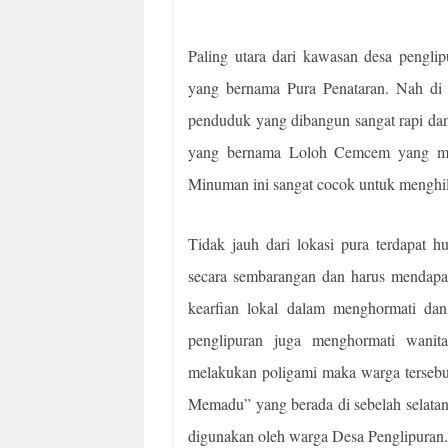
Paling utara dari kawasan desa pengli
yang bernama Pura Penataran. Nah di s
penduduk yang dibangun sangat rapi dan
yang bernama Loloh Cemcem yang mem
Minuman ini sangat cocok untuk menghil
Tidak jauh dari lokasi pura terdapat
secara sembarangan dan harus mendapat
kearfian lokal dalam menghormati dan
penglipuran juga menghormati wanit
melakukan poligami maka warga tersebu
Memadu” yang berada di sebelah selatan
digunakan oleh warga Desa Penglipuran.