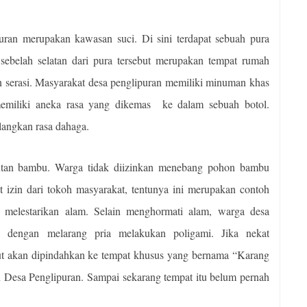
puran merupakan kawasan suci. Di sini terdapat sebuah pura
ebelah selatan dari pura tersebut merupakan tempat rumah
 serasi. Masyarakat desa penglipuran memiliki minuman khas
iliki aneka rasa yang dikemas ke dalam sebuah botol.
angkan rasa dahaga.
 hutan bambu. Warga tidak diizinkan menebang pohon bambu
 izin dari tokoh masyarakat, tentunya ini merupakan contoh
 melestarikan alam. Selain menghormati alam, warga desa
a dengan melarang pria melakukan poligami. Jika nekat
t akan dipindahkan ke tempat khusus yang bernama “Karang
 Desa Penglipuran. Sampai sekarang tempat itu belum pernah