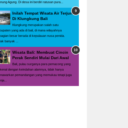
nung Agung. Di desa ini berdiri ratusan pura...
Inilah Tempat Wisata Air Terjun
Di Klungkung Bali
Klungkung merupakan salah satu
bupaten yang ada di bali, di mana wilayahnya
bagian besar berada di kepulauan nusa penida.
dak banyak ...
Wisata Bali: Membuat Cincin
Perak Sendiri Mulai Dari Awal
Bali, pulau surganya para pemacong yang
rkenal dengan keindahan alamnya, tidak hanya
nawarkan pemandangan yang memukau tetapi juga
nja...