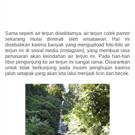
Sama seperti air terjun disekitarnya, air terjun colek pamor
sekarang mulai diminati oleh wisatawan. Hal ini
disebabkan karena banyak yang mengupload foto-foto air
terjun ini di sosial media (instagram), yang membuat rasa
penasaran akan keindahan air terjun ini. Pada hari-hari
libur pengunjung ke air terjun ini sangat ramai. Disarankan
untuk tidak berkunjung pada musim penghujan karena
jalan setapak yang akan kita lalui menjadi licin dan becek.