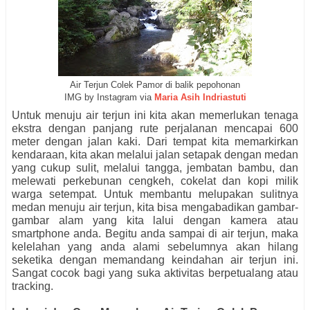
Air Terjun Colek Pamor di balik pepohonan
IMG by Instagram via
Maria Asih Indriastuti
Untuk menuju air terjun ini kita akan memerlukan tenaga
ekstra dengan panjang rute perjalanan mencapai 600
meter dengan jalan kaki. Dari tempat kita memarkirkan
kendaraan, kita akan melalui jalan setapak dengan medan
yang cukup sulit, melalui tangga, jembatan bambu, dan
melewati perkebunan cengkeh, cokelat dan kopi milik
warga setempat. Untuk membantu melupakan sulitnya
medan menuju air terjun, kita bisa mengabadikan gambar-
gambar alam yang kita lalui dengan kamera atau
smartphone anda. Begitu anda sampai di air terjun, maka
kelelahan yang anda alami sebelumnya akan hilang
seketika dengan memandang keindahan air terjun ini.
Sangat cocok bagi yang suka aktivitas berpetualang atau
tracking.