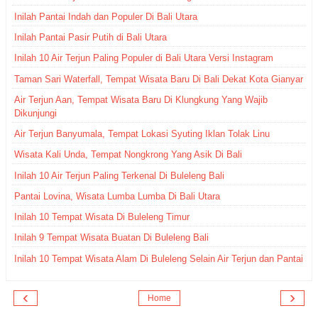
Inilah Pantai Indah dan Populer Di Bali Utara
Inilah Pantai Pasir Putih di Bali Utara
Inilah 10 Air Terjun Paling Populer di Bali Utara Versi Instagram
Taman Sari Waterfall, Tempat Wisata Baru Di Bali Dekat Kota Gianyar
Air Terjun Aan, Tempat Wisata Baru Di Klungkung Yang Wajib
Dikunjungi
Air Terjun Banyumala, Tempat Lokasi Syuting Iklan Tolak Linu
Wisata Kali Unda, Tempat Nongkrong Yang Asik Di Bali
Inilah 10 Air Terjun Paling Terkenal Di Buleleng Bali
Pantai Lovina, Wisata Lumba Lumba Di Bali Utara
Inilah 10 Tempat Wisata Di Buleleng Timur
Inilah 9 Tempat Wisata Buatan Di Buleleng Bali
Inilah 10 Tempat Wisata Alam Di Buleleng Selain Air Terjun dan Pantai
‹
›
Home