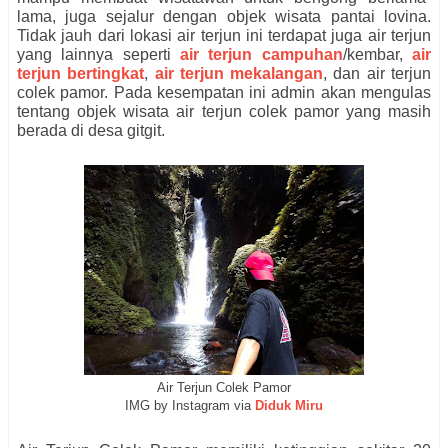
lama, juga sejalur dengan objek wisata pantai lovina.
Tidak jauh dari lokasi air terjun ini terdapat juga air terjun
yang lainnya seperti
air terjun campuhan
/kembar,
air
terjun bertingkat
,
air terjun mekalangan
, dan air terjun
colek pamor. Pada kesempatan ini admin akan mengulas
tentang objek wisata air terjun colek pamor yang masih
berada di desa gitgit.
Air Terjun Colek Pamor
IMG by Instagram via
Diduk Miru