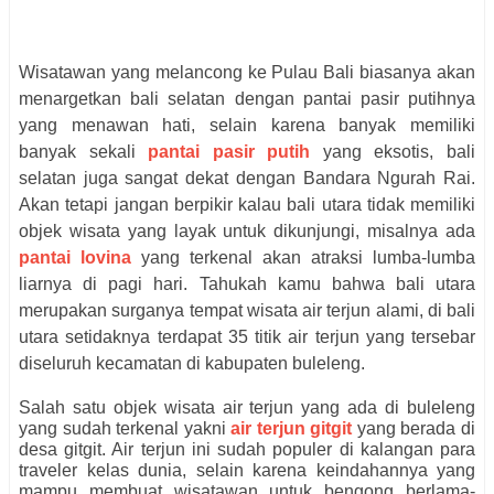
Wisatawan yang melancong ke Pulau Bali biasanya akan
menargetkan bali selatan dengan pantai pasir putihnya
yang menawan hati, selain karena banyak memiliki
banyak sekali
pantai pasir putih
yang eksotis, bali
selatan juga sangat dekat dengan Bandara Ngurah Rai.
Akan tetapi jangan berpikir kalau bali utara tidak memiliki
objek wisata yang layak untuk dikunjungi, misalnya ada
pantai lovina
yang terkenal akan atraksi lumba-lumba
liarnya di pagi hari. Tahukah kamu bahwa bali utara
merupakan surganya tempat wisata air terjun alami, di bali
utara setidaknya terdapat 35 titik air terjun yang tersebar
diseluruh kecamatan di kabupaten buleleng.
Salah satu objek wisata air terjun yang ada di buleleng
yang sudah terkenal yakni
air terjun gitgit
yang berada di
desa gitgit. Air terjun ini sudah populer di kalangan para
traveler kelas dunia, selain karena keindahannya yang
mampu membuat wisatawan untuk bengong berlama-