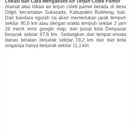
Lokasi dan Cara Mengakses Air Terjun Colek Pamor
Alamat atau lokasi air terjun colek pamor berada di desa
Gitgit, kecamatan Sukasada, Kabupaten Buleleng, bali.
Dari bandara ngurah rai akan memerlukan jarak tempuh
sekitar 80,6 km atau dengan waktu tempuh sekitar 2 jam
26 menit versi google map, dari pusat kota Denpasar
berjarak sekitar 67,9 km. Sedangkan dari tempat wisata
danau beratan berjarak sekitar 19,2 km dan dari kota
singaraja hanya berjarak sekitar 11,1 km.