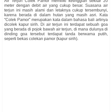
Air Terjun Colek Pamor memiliki ketinggian sekitar 20
meter dengan debit air yang cukup besar. Suasana air
terjun ini masih alami dan letaknya cukup tersembunyi,
karena berada di dalam hutan yang masih asri. Kata
“Colek Pamor” merupakan kata dalam bahasa bali artinya
dicolek kapur sirih. Di air terjun ini terdapat sebuah goa
yang berada di pojok bawah air terjun, di mana dulunya di
dinding goa tersebut terdapat tanda berwarna putih,
seperti bekas colekan pamor (kapur sirih).