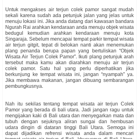
Untuk mengakses air terjun colek pamor sangat mudah
sekali karena sudah ada petunjuk jalan yang jelas untuk
menuju lokasi ini. Jika anda datang dari kawasan bandara
Ngurah Rai arahkan kendaraan anda menuju objek wisata
bedugul kemudian arahkan kendaraan menuju kota
Singaraja. Sebelum mencapai tempat parkir tempat wisata
air terjun gitgit, tepat di belokan nanti akan menemukan
plang penanda berupa papan yang bertuliskan “Objek
Wisata Air Terjun Colek Pamor”. Ikuti plang petunjuk arah
tersebut maka kamu akan diarahkan menuju air terjun
colek pamor. Satu hal yang perlu diperhatikan jika
berkunjung ke tempat wisata ini, jangan “nyampah” ya.
Jika membawa makanan, jangan dibuang sembarangan
pembungkusnya.
Nah itu sekilas tentang tempat wisata air terjun Colek
Pamor yang berada di bali utara. Jadi jangan ragu untuk
mengijakan kaki di Bali utara dan menyegarkan mata dan
tubuh dengan sejuknya aliran sungai dan hembusan
udara dingin di dataran tinggi Bali Utara. Semoga ini
dapat dijadikan refrensi wisata anda dalam mencari