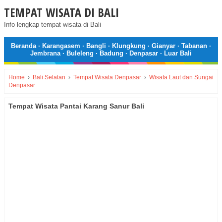
TEMPAT WISATA DI BALI
Info lengkap tempat wisata di Bali
Beranda
·
Karangasem
·
Bangli
·
Klungkung
·
Gianyar
·
Tabanan
·
Jembrana
·
Buleleng
·
Badung
·
Denpasar
·
Luar Bali
Home
›
Bali Selatan
›
Tempat Wisata Denpasar
›
Wisata Laut dan Sungai
Denpasar
Tempat Wisata Pantai Karang Sanur Bali