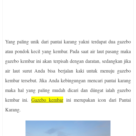
Yang paling unik dari pantai karang yakni terdapat dua gazebo
atau pondok kecil yang kembar. Pada saat air laut pasang maka
gazebo kembar ini akan terpisah dengan daratan, sedangkan jika
air laut surut Anda bisa berjalan kaki untuk menuju gazebo
kembar tersebut. Jika Anda kebingungan mencari pantai karang
maka hal yang paling mudah dicari dan diingat ialah gazebo
kembar ini.
Gazebo kembar
ini merupakan icon dari Pantai
Karang.