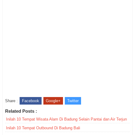
Share :
Facebook
Google+
Twitter
Related Posts :
Inilah 10 Tempat Wisata Alam Di Badung Selain Pantai dan Air Terjun
Inilah 10 Tempat Outbound Di Badung Bali