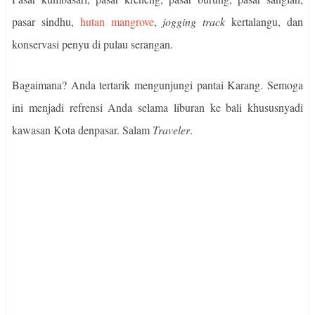
pasar sindhu,
hutan mangrove
,
jogging track
kertalangu, dan
konservasi penyu di pulau serangan.
Bagaimana? Anda tertarik mengunjungi pantai Karang. Semoga
ini menjadi refrensi Anda selama liburan ke bali khususnyadi
kawasan Kota denpasar. Salam
Traveler
.