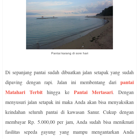
Pantai karang di sore hari
Di sepanjang pantai sudah dibuatkan jalan setapak yang sudah
pantai
dipaving dengan rapi. Jalan ini membentang dari
Matahari Terbit
Pantai Mertasari
hingga ke
. Dengan
menyusuri jalan setapak ini maka Anda akan bisa menyaksikan
keindahan seluruh pantai di kawasan Sanur. Cukup dengan
membayar Rp. 5.000,00 per jam, Anda sudah bisa menikmati
fasilitas sepeda gayung yang mampu mengantarkan Anda