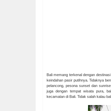
Bali memang terkenal dengan destinasi w
keindahan pasir putihnya. Tidaknya be
pelancong, pesona sunset dan sunrise di
juga dengan tempat wisata pura, bal
kecamatan di Bali. Tidak salah kalau ba