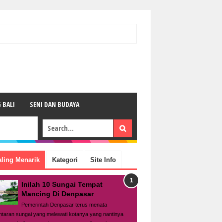
 BALI
SENI DAN BUDAYA
aling Menarik
Kategori
Site Info
Inilah 10 Sungai Tempat
Mancing Di Denpasar
Pemerintah Denpasar terus menata
ntaran sungai yang melewati kotanya yang nantinya