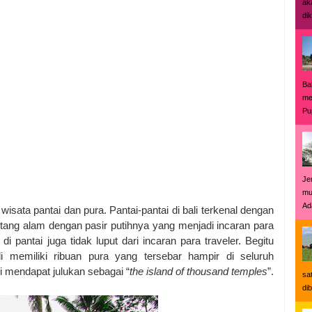
ak
dik
Ba
me
Pu
Je
mu
Ad
isata pantai dan pura. Pantai-pantai di bali terkenal dengan
ntang alam dengan pasir putihnya yang menjadi incaran para
 pantai juga tidak luput dari incaran para traveler. Begitu
i memiliki ribuan pura yang tersebar hampir di seluruh
li mendapat julukan sebagai “
the island of thousand temples
”.
sa
di