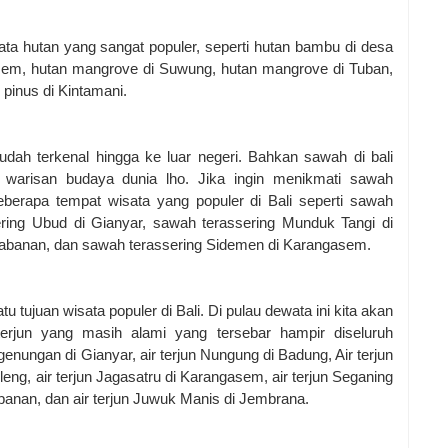
ata hutan yang sangat populer, seperti hutan bambu di desa
sem, hutan mangrove di Suwung, hutan mangrove di Tuban,
pinus di Kintamani.
dah terkenal hingga ke luar negeri. Bahkan sawah di bali
warisan budaya dunia lho. Jika ingin menikmati sawah
beberapa tempat wisata yang populer di Bali seperti sawah
ring Ubud di Gianyar, sawah terassering Munduk Tangi di
Tabanan, dan sawah terassering Sidemen di Karangasem.
tu tujuan wisata populer di Bali. Di pulau dewata ini kita akan
 terjun yang masih alami yang tersebar hampir diseluruh
egenungan di Gianyar, air terjun Nungung di Badung, Air terjun
leleng, air terjun Jagasatru di Karangasem, air terjun Seganing
abanan, dan air terjun Juwuk Manis di Jembrana.