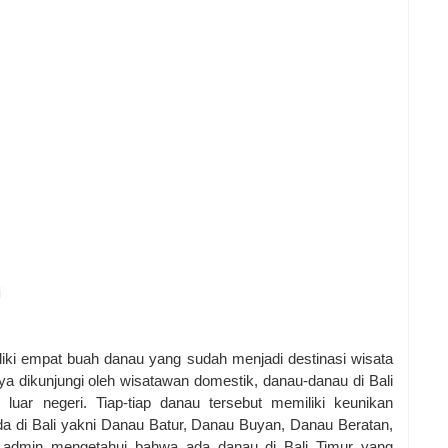
i
liki empat buah danau yang sudah menjadi destinasi wisata
ya dikunjungi oleh wisatawan domestik, danau-danau di Bali
luar negeri. Tiap-tiap danau tersebut memiliki keunikan
ada di Bali yakni Danau Batur, Danau Buyan, Danau Beratan,
i admin mengetahui bahwa ada danau di Bali Timur yang